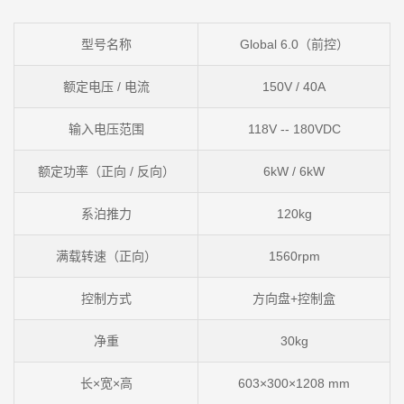
型号名称
Global 6.0（前控）
额定电压 / 电流
150V / 40A
输入电压范围
118V -- 180VDC
额定功率（正向 / 反向）
6kW / 6kW
系泊推力
120kg
满载转速（正向）
1560rpm
控制方式
方向盘+控制盒
净重
30kg
长×宽×高
603×300×1208 mm