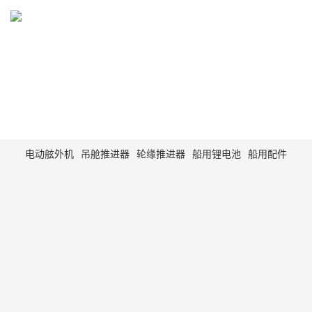
PRODUCT
电动舷外机，船用电动马达，动力系统
电动舷外机
吊舱推进器
轮缘推进器
船用锂电池
船用配件