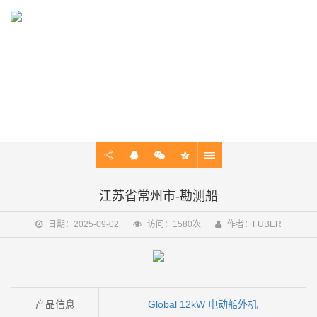
EXAMPLE
飞舶案例实证强，动力续航双在线 — 无论是短途巡航还是长效作
业，好性能全靠案例说话！
江苏省常州市-勘测船
日期：2025-09-02
访问：1580次
作者：FUBER
产品信息
Global 12kW 电动船外机